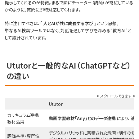
提示してくれるのが特徴。まるで隣にチューター（講師）が常駐している
かのように、質問に即時対応してくれます。
特に注目すべきは、「
人とAIが共に成長する学び
」という思想。
単なるAI検索ツールではなく、対話を通して学びを深める“教育AI”と
して設計されています。
Ututorと一般的なAI（ChatGPTなど）
の違い
スクロールできます
Ututor
カリキュラム連携
動画学習教材「Any」とのデータ連携
により、
適
教材活用
デジタルハリウッドに蓄積された教育・制作の知
評価基準・専門性