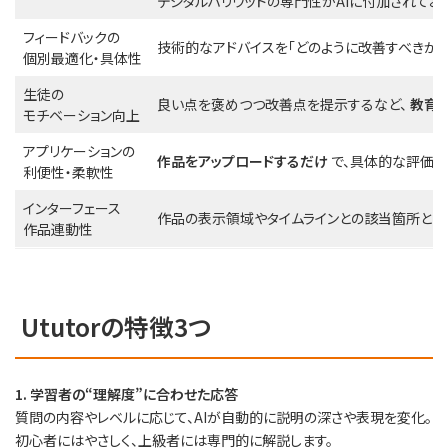
デジタルハリウッドの専門性がAIに付加されており
フィードバックの
技術的なアドバイスを「どのように改善すべきか
個別最適化・具体性
生徒の
良い点を褒めつつ改善点を提示するなど、
教育
モチベーション向上
アプリケーションの
作品をアップロードするだけ
で、具体的な評価が
利便性・柔軟性
インターフェース
作品の表示領域やタイムラインとの該当箇所とリ
作品連動性
Ututorの特徴3つ
1. 学習者の“理解度”に合わせた応答
質問の内容やレベルに応じて、AIが自動的に説明の深さや表現を変化。
初心者にはやさしく、上級者には専門的に解説します。