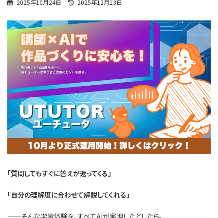
最
2025年10月24日
2025年12月13日
終
更
新
日
時
:
「質問してもすぐに答えが返ってくる」
「自分の理解度に合わせて解説してくれる」
——そんな学習体験を、すべてAIが実現したとしたら。