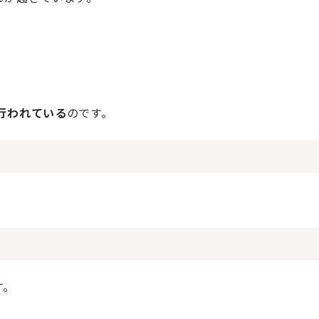
て行われている
のです。
。