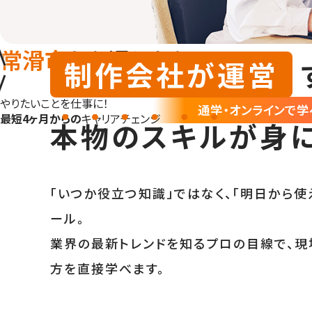
常滑市
から通うなら！
制作会社が運営
やりたいことを仕事に！
通学・オンラインで学
最短4ヶ月からの
キャリアチェンジ
本物のスキル
が身に
「いつか役立つ知識」ではなく、「明日から使
ール。
業界の最新トレンドを知るプロの目線で、現
方を直接学べます。