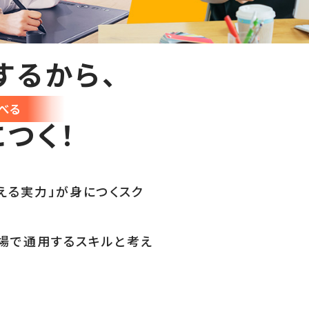
するから、
べる
つく！
える実力」が身につくスク
場で通用するスキルと考え