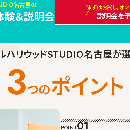
TUDIO名古屋の
まずはお試し。オン
体験＆説明会
説明会を
ルハリウッドSTUDIO名古屋
が
3
ポイント
つの
01
POINT