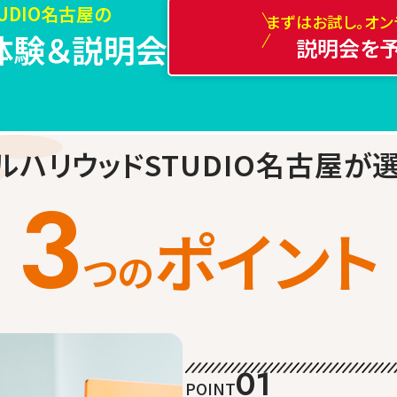
TUDIO名古屋の
まずはお試し。オン
体験＆説明会
説明会を
ルハリウッドSTUDIO名古屋
が
3
ポイント
つの
01
POINT