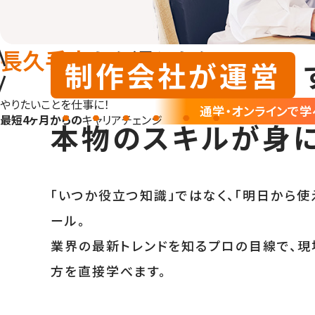
長久手市
から通うなら！
制作会社が運営
やりたいことを仕事に！
通学・オンラインで学
最短4ヶ月からの
キャリアチェンジ
本物のスキル
が身に
「いつか役立つ知識」ではなく、「明日から使
ール。
業界の最新トレンドを知るプロの目線で、現
方を直接学べます。