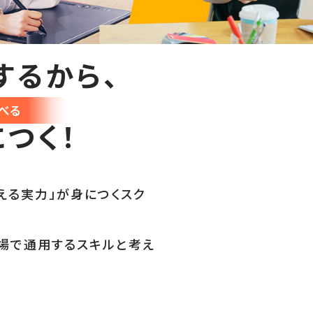
するから、
べる
つく！
える実力」が身につくスク
場で通用するスキルと考え